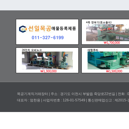
목공기계직거래장터 | 주소 : 경기도 이천시 부발읍 죽당로22번길 | 전화 : 031-633-6
대표자 : 엄한용 | 사업자번호 : 126-01-57549 | 통신판매업신고 : 제201